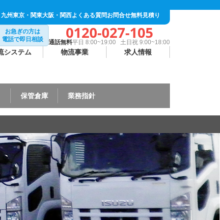
・九州
東京・関東
大阪・関西
よくある質問
お問合せ
無料見積り
0120-027-105
お急ぎの方は
電話で即日相談
通話無料
平日 8:00~19:00 土日祝 9:00~18:00
流システム
物流事業
求人情報
ト
保管倉庫
業務指針