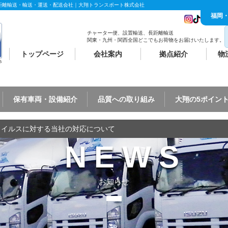
距離輸送・輸送・運送・配送会社｜大翔トランスポート株式会社
福岡
チャーター便、設置輸送、長距離輸送
関東・九州・関西全国どこでもお荷物をお届けいたします。
トップページ
会社案内
拠点紹介
物
保有車両・設備紹介
品質への取り組み
大翔の5ポイン
ウイルスに対する当社の対応について
NEWS
お知らせ