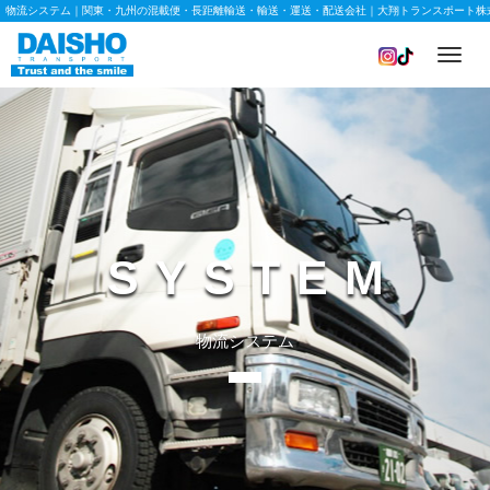
物流システム｜関東・九州の混載便・長距離輸送・輸送・運送・配送会社｜大翔トランスポート株
Toggl
navig
SYSTEM
物流システム