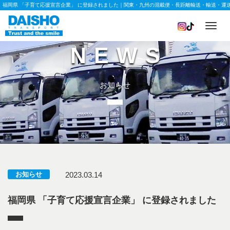
福岡県 「子育て応援宣言企業」 に登録されました｜関東・九州の混載便・長距離輸送・輸送・運
Toggl
navig
NEWS
お知らせ
お知らせ
2023.03.14
福岡県 「子育て応援宣言企業」 に登録されました