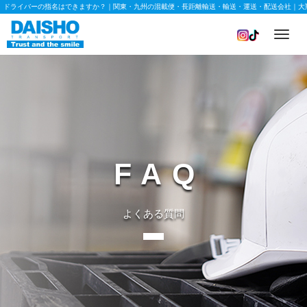
ドライバーの指名はできますか？｜関東・九州の混載便・長距離輸送・輸送・運送・配送会社｜大
Toggl
navig
FAQ
よくある質問