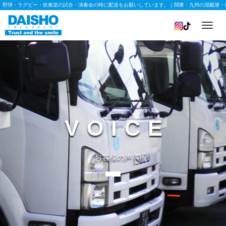
野球・ラグビー・吹奏楽の試合・演奏会の時に配送をお願いしています。｜関東・九州の混載便・
Toggl
navig
VOICE
お客様の声