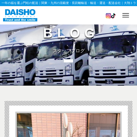
一年の福を運ぶ門松の配送｜関東・九州の混載便・長距離輸送・輸送・運送・配送会社｜大翔トラ
Toggl
navig
BLOG
スタッフブログ