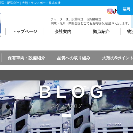
運送・配送会社｜大翔トランスポート株式会社
福岡
チャーター便、設置輸送、長距離輸送
関東・九州・関西全国どこでもお荷物をお届けいたします。
トップページ
会社案内
拠点紹介
物
保有車両・設備紹介
品質への取り組み
大翔の5ポイン
BLOG
スタッフブログ