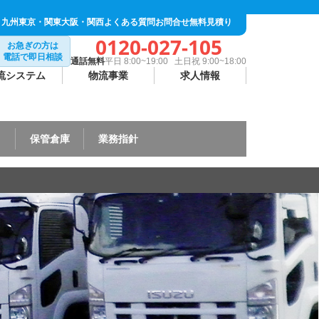
・九州
東京・関東
大阪・関西
よくある質問
お問合せ
無料見積り
0120-027-105
お急ぎの方は
電話で即日相談
通話無料
平日 8:00~19:00 土日祝 9:00~18:00
流システム
物流事業
求人情報
ト
保管倉庫
業務指針