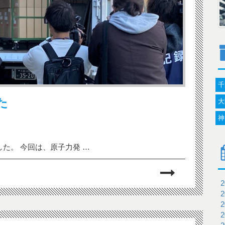
千
た
大
神
た。 今回は、原子力発 …