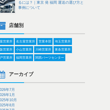
るには？｜東京 発 福岡 運送の選び方と
事例について
店舗別
葉営業所
名古屋営業所
営業本部
埼玉営業所
阪営業所
小山営業所
川崎営業所
東条営業所
戸営業所
福岡営業所
関西パーツセンター
アーカイブ
2026年7月
2026年1月
2025年10月
2025年8月